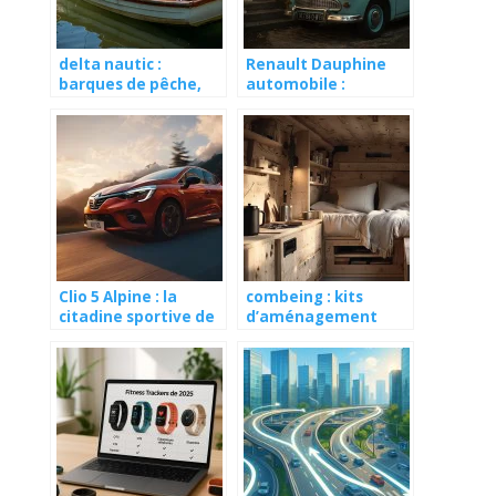
delta nautic :
Renault Dauphine
barques de pêche,
automobile :
équipements et
histoire,
conseils d’achat
caractéristiques et
guide d’achat de
cette voiture
Clio 5 Alpine : la
combeing : kits
citadine sportive de
d’aménagement
Renault avec
amovibles pour
performances et
transformer votre
style authentique
van en 5 minutes