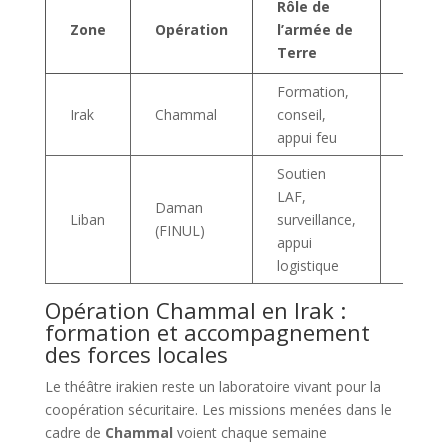
Rôle de
Effet
Zone
Opération
l’armée de
princi
Terre
Formation,
Renfo
Irak
Chammal
conseil,
des fo
appui feu
locale
Soutien
LAF,
Stabili
Daman
Liban
surveillance,
protec
(FINUL)
appui
Sud-Li
logistique
Opération Chammal en Irak :
formation et accompagnement
des forces locales
Le théâtre irakien reste un laboratoire vivant pour la
coopération sécuritaire. Les missions menées dans le
cadre de
Chammal
voient chaque semaine