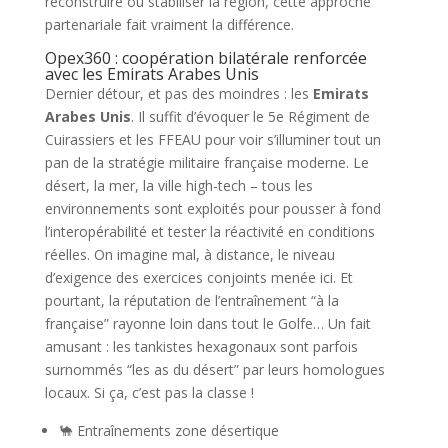
reconstruire ou stabiliser la région, cette approche
partenariale fait vraiment la différence.
Opex360 : coopération bilatérale renforcée
avec les Emirats Arabes Unis
Dernier détour, et pas des moindres : les
Emirats
Arabes Unis
. Il suffit d’évoquer le 5e Régiment de
Cuirassiers et les FFEAU pour voir s’illuminer tout un
pan de la stratégie militaire française moderne. Le
désert, la mer, la ville high-tech – tous les
environnements sont exploités pour pousser à fond
l’interopérabilité et tester la réactivité en conditions
réelles. On imagine mal, à distance, le niveau
d’exigence des exercices conjoints menée ici. Et
pourtant, la réputation de l’entraînement “à la
française” rayonne loin dans tout le Golfe… Un fait
amusant : les tankistes hexagonaux sont parfois
surnommés “les as du désert” par leurs homologues
locaux. Si ça, c’est pas la classe !
🐪 Entraînements zone désertique