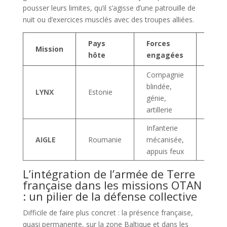
pousser leurs limites, qu’il s’agisse d’une patrouille de
nuit ou d’exercices musclés avec des troupes alliées.
Pays
Forces
Obje
Mission
hôte
engagées
princ
Compagnie
Dissu
blindée,
LYNX
Estonie
défe
génie,
collec
artillerie
Infanterie
Prote
AIGLE
Roumanie
mécanisée,
du fl
appuis feux
L’intégration de l’armée de Terre
française dans les missions OTAN
: un pilier de la défense collective
Difficile de faire plus concret : la présence française,
quasi permanente, sur la zone Baltique et dans les