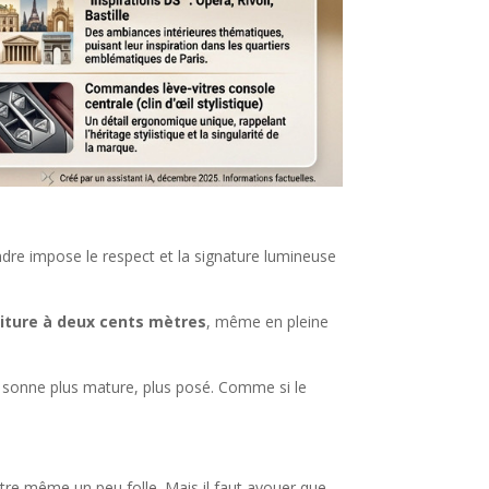
ndre impose le respect et la signature lumineuse
.
oiture à deux cents mètres
, même en pleine
a sonne plus mature, plus posé. Comme si le
être même un peu folle. Mais il faut avouer que