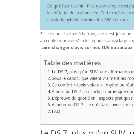
Ce qu’il faut retenir : Plus qu’un simple resty
les défauts de la chaussée. Cette maîtrise mé
cavalerie hybride culminant à 360 chevaux.
Est-ce que le « luxe à la française » est juste u
au crible pour voir s’il a les épaules aussi larg
faire changer d’avis sur nos SUV nationaux
Table des matières
Le DS 7, plus qu’un SUV, une affirmation du
Sous le capot : que valent vraiment les m
Ce confort « tapis volant » : mythe ou réal
À bord du DS 7 : un cockpit numérique qui 
L’épreuve du quotidien : aspects pratiques e
Acheter un DS 7 : ce qu’il faut savoir sur la 
FAQ
Le DS 7, plus qu’un SUV, u