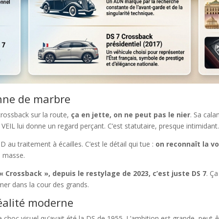
onne de marbre
rossback sur la route,
ça en jette, on ne peut pas le nier
. Sa cala
IL lui donne un regard perçant. C’est statutaire, presque intimidant
 au traitement à écailles. C’est le détail qui tue :
on reconnaît la v
la masse.
e « Crossback », depuis le restylage de 2023, c’est juste DS 7
. Ç
irmer dans la cour des grands.
réalité moderne
 choc visuel qu’avait été la DS de 1955. L’ambition est grande, peut-