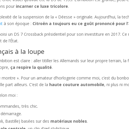
ons pour
incarner ce luxe tricolore
.
exité de la suspension de la « Déesse » originale. Aujourd’hui, la tec
nt
à son époque :
Citroën a toujours eu ce goût prononcé pour 
isi un DS 7 Crossback présidentiel pour son investiture en 2017. Ce n
de l’État.
nçais à la loupe
bition est claire : aller titiller les Allemands sur leur propre terrain, la
ropre,
ça respire la qualité
.
 montre ». Pour un amateur d’horlogerie comme moi, c’est du bonbon 
e part ailleurs. C’est de la
haute couture automobile
, ni plus ni m
elon moi :
ommandes, très chic.
 démarrage.
oli, Bastille) basées sur des
matériaux nobles
.
ole centrale
, un clin d’œil stylistique.