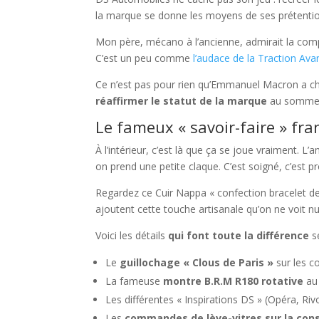
la marque se donne les moyens de ses prétenti
Mon père, mécano à l’ancienne, admirait la compl
C’est un peu comme
l’audace de la Traction Ava
Ce n’est pas pour rien qu’Emmanuel Macron a cho
réaffirmer le statut de la marque
au sommet 
Le fameux « savoir-faire » fra
À l’intérieur, c’est là que ça se joue vraiment. L’am
on prend une petite claque. C’est soigné, c’est p
Regardez ce Cuir Nappa « confection bracelet de
ajoutent cette touche artisanale qu’on ne voit null
Voici les détails
qui font toute la différence
s
Le
guillochage « Clous de Paris »
sur les c
La fameuse
montre B.R.M R180 rotative
au
Les différentes « Inspirations DS » (Opéra, Riv
Les
commandes de lève-vitres sur la cons