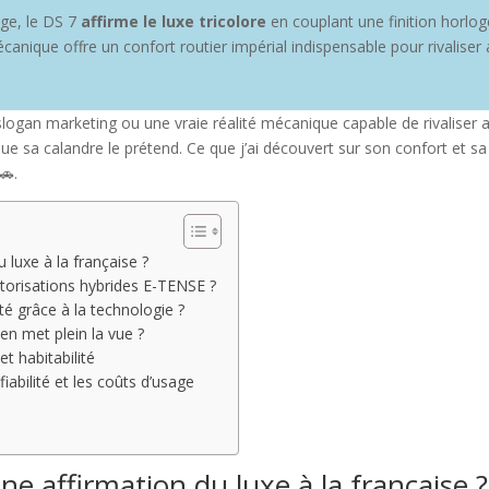
lage, le DS 7
affirme le luxe tricolore
en couplant une finition horlog
canique offre un confort routier impérial indispensable pour rivaliser 
n slogan marketing ou une vraie réalité mécanique capable de rivaliser 
es que sa calandre le prétend. Ce que j’ai découvert sur son confort e
🚗.
 luxe à la française ?
otorisations hybrides E-TENSE ?
ité grâce à la technologie ?
en met plein la vue ?
t habitabilité
fiabilité et les coûts d’usage
ne affirmation du luxe à la française ?