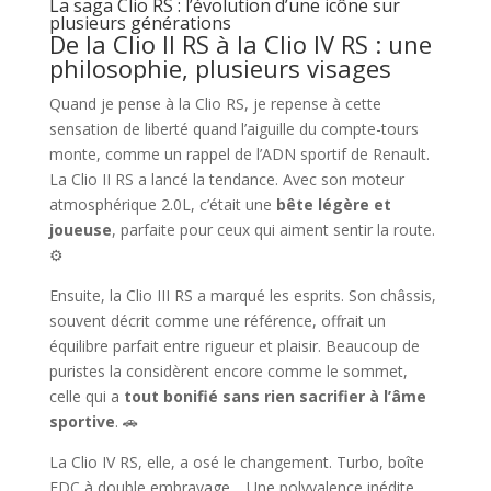
La saga Clio RS : l’évolution d’une icône sur
plusieurs générations
De la Clio II RS à la Clio IV RS : une
philosophie, plusieurs visages
Quand je pense à la Clio RS, je repense à cette
sensation de liberté quand l’aiguille du compte-tours
monte, comme un rappel de l’ADN sportif de Renault.
La Clio II RS a lancé la tendance. Avec son moteur
atmosphérique 2.0L, c’était une
bête légère et
joueuse
, parfaite pour ceux qui aiment sentir la route.
⚙️
Ensuite, la Clio III RS a marqué les esprits. Son châssis,
souvent décrit comme une référence, offrait un
équilibre parfait entre rigueur et plaisir. Beaucoup de
puristes la considèrent encore comme le sommet,
celle qui a
tout bonifié sans rien sacrifier à l’âme
sportive
. 🚗
La Clio IV RS, elle, a osé le changement. Turbo, boîte
EDC à double embrayage… Une polyvalence inédite