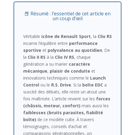
📕 Résumé : l’essentiel de cet article en
un coup d’œil
Véritable
icône de Renault Sport
, la
Clio RS
incarne l’équilibre entre
performance
sportive
et
polyvalence au quotidien
. De
la
Clio II RS
à la
Clio IV RS
, chaque
génération a su marier
caractère
mécanique
,
plaisir de conduite
et
innovations techniques comme le
Launch
Control
ou le
R.S. Drive
. Si la
boîte EDC
a
suscité des débats, elle reste un atout une
fois maîtrisée. L’article revient sur les
forces
(châssis, moteur, confort)
mais aussi les
faiblesses (bruits parasites, fiabilité
boîte)
de ce modèle culte. À travers
témoignages, conseils d’achat et
comparaisons générationnelles, on