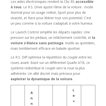
Les aides électroniques rendent la Clio RS
accessible
à tous
. Le R.S. Drive ajuste l’âme de la voiture : mode
Normal pour un usage civilisé, Sport pour plus de
vivacité, et Race pour libérer tout son potentiel. C’est
un peu comme si la voiture s’adaptait à votre humeur.
Le Launch Control simplifie les départs rapides. Une
pression sur les pédaux, un relâchement contrôlé, et
la
voiture s’élance sans patinage
. Inutile au quotidien,
mais terriblement efficace en balade sportive.
Le R.S. Diff optimise la répartition du couple entre les
roues avant. Basé sur un différentiel Quaife ATB, ce
système redistribue le couple vers la roue la plus
adhérente. Un allié discret mais précieux pour
exploiter la dynamique de la voiture
.
L
A
e
n
«
n