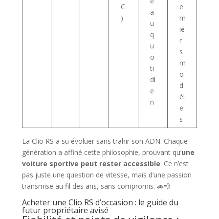
e
C
e
a
)
m
u
ie
q
r
u
s
o
m
ti
o
di
d
e
èl
n
e
s
La Clio RS a su évoluer sans trahir son ADN. Chaque
génération a affiné cette philosophie, prouvant qu’
une
voiture sportive peut rester accessible
. Ce n’est
pas juste une question de vitesse, mais d’une passion
transmise au fil des ans, sans compromis. 🚗💨
Acheter une Clio RS d’occasion : le guide du
futur propriétaire avisé