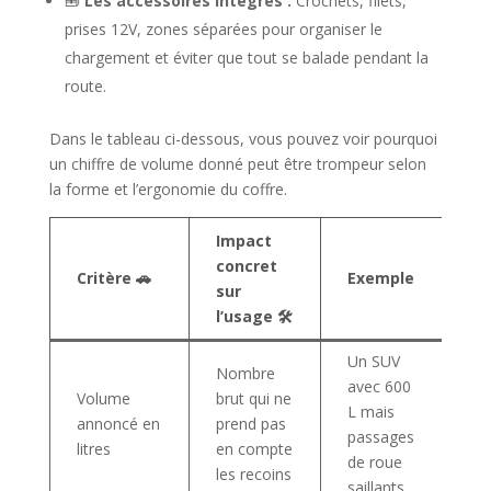
🧰
Les accessoires intégrés :
Crochets, filets,
prises 12V, zones séparées pour organiser le
chargement et éviter que tout se balade pendant la
route.
Dans le tableau ci-dessous, vous pouvez voir pourquoi
un chiffre de volume donné peut être trompeur selon
la forme et l’ergonomie du coffre.
Impact
concret
Critère 🚗
Exemple
sur
l’usage 🛠️
Un SUV
Nombre
avec 600
Volume
brut qui ne
L mais
annoncé en
prend pas
passages
litres
en compte
de roue
les recoins
saillants