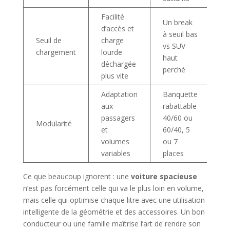
Facilité
Un break
d’accès et
à seuil bas
Seuil de
charge
vs SUV
chargement
lourde
haut
déchargée
perché
plus vite
Adaptation
Banquette
aux
rabattable
passagers
40/60 ou
Modularité
et
60/40, 5
volumes
ou 7
variables
places
Ce que beaucoup ignorent : une
voiture spacieuse
n’est pas forcément celle qui va le plus loin en volume,
mais celle qui optimise chaque litre avec une utilisation
intelligente de la géométrie et des accessoires. Un bon
conducteur ou une famille maîtrise l’art de rendre son