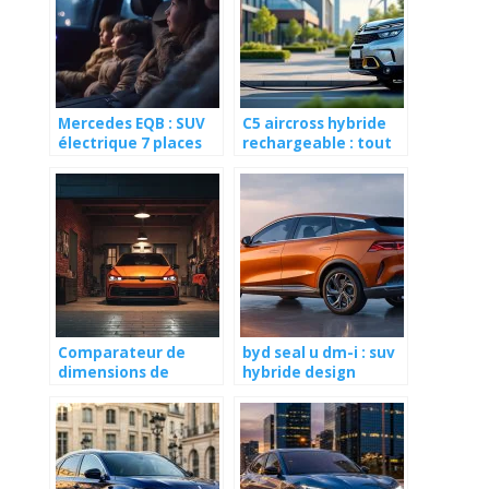
Mercedes EQB : SUV
C5 aircross hybride
électrique 7 places
rechargeable : tout
familles modernes
savoir sur le suv éco-
responsable
Comparateur de
byd seal u dm-i : suv
dimensions de
hybride design
voiture : l’outil
océanique et tech
indispensable avant
d’achete