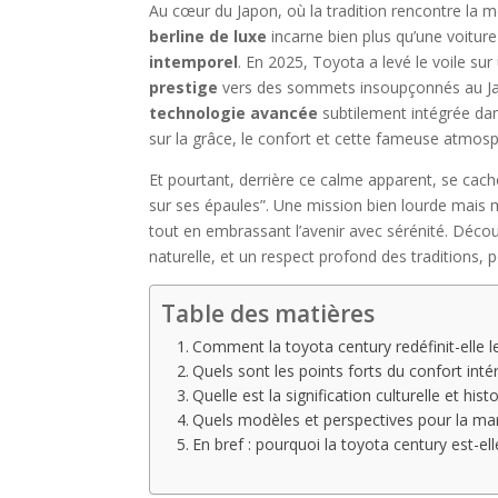
Au cœur du Japon, où la tradition rencontre la mod
berline de luxe
incarne bien plus qu’une voiture
intemporel
. En 2025, Toyota a levé le voile s
prestige
vers des sommets insoupçonnés au Japon
technologie avancée
subtilement intégrée dan
sur la grâce, le confort et cette fameuse atmosp
Et pourtant, derrière ce calme apparent, se cac
sur ses épaules”. Une mission bien lourde mais 
tout en embrassant l’avenir avec sérénité. Déco
naturelle, et un respect profond des traditions, p
Table des matières
Comment la toyota century redéfinit-elle le
Quels sont les points forts du confort inté
Quelle est la signification culturelle et his
Quels modèles et perspectives pour la ma
En bref : pourquoi la toyota century est-e