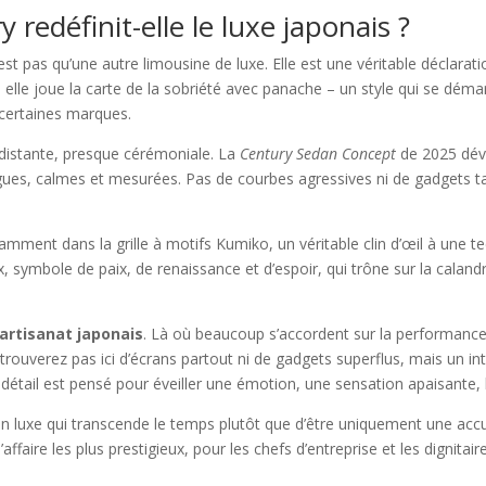
redéfinit-elle le luxe japonais ?
est pas qu’une autre limousine de luxe. Elle est une véritable déclarat
 elle joue la carte de la sobriété avec panache – un style qui se déma
 certaines marques.
 distante, presque cérémoniale. La
Century Sedan Concept
de 2025 dév
gues, calmes et mesurées. Pas de courbes agressives ni de gadgets tap
otamment dans la grille à motifs Kumiko, un véritable clin d’œil à une t
 symbole de paix, de renaissance et d’espoir, qui trône sur la caland
artisanat japonais
. Là où beaucoup s’accordent sur la performance
 trouverez pas ici d’écrans partout ni de gadgets superflus, mais un i
 détail est pensé pour éveiller une émotion, une sensation apaisante, 
n luxe qui transcende le temps plutôt que d’être uniquement une ac
ffaire les plus prestigieux, pour les chefs d’entreprise et les dignita