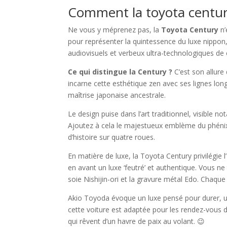
Comment la toyota century 
Ne vous y méprenez pas, la
Toyota Century
n’
pour représenter la quintessence du luxe nippon,
audiovisuels et verbeux ultra-technologiques de
Ce qui distingue la Century ?
C’est son allure
incarne cette esthétique zen avec ses lignes lon
maîtrise japonaise ancestrale.
Le design puise dans l’art traditionnel, visible n
Ajoutez à cela le majestueux emblème du phénix,
d’histoire sur quatre roues.
En matière de luxe, la Toyota Century privilégie l’
en avant un luxe ‘feutré’ et authentique. Vous ne
soie Nishijin-ori et la gravure métal Edo. Chaque
Akio Toyoda évoque un luxe pensé pour durer, u
cette voiture est adaptée pour les rendez-vous d’a
qui rêvent d’un havre de paix au volant. 😉