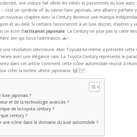
ernité, une voiture fait vibrer les initiés et passionnés du luxe auto :
 – c’est un symbole vif du savoir-faire japonais, une alliance parfaite 
ur un nouveau chapitre avec la Century devenue une marque indépenda
 et au-delà. Si certains l’associeront à un luxe discret, d’autres y 
s un écrin d’
artisanat japonais
. La Century ne joue pas la carte des
hère zen qui force l’admiration. 🚗✨
he une révolution silencieuse. Akio Toyoda lui-même a présenté cette
menée avec une élégance rare. La Toyota Century représente le parado
uvrez dans cet article comment cette icône automobile réussit à réun
our créer la berline ultime japonaise. 🙌🇯🇵
 luxe japonais ?
rieur et de la technologie avancée ?
torique de la toyota century ?
rque century ?
lle une icône dans le domaine du luxe automobile ?