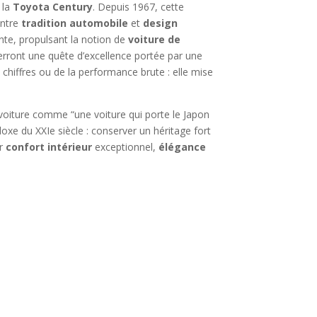
 la
Toyota Century
. Depuis 1967, cette
entre
tradition automobile
et
design
nte, propulsant la notion de
voiture de
verront une quête d’excellence portée par une
 chiffres ou de la performance brute : elle mise
 voiture comme “une voiture qui porte le Japon
xe du XXIe siècle : conserver un héritage fort
ir
confort intérieur
exceptionnel,
élégance