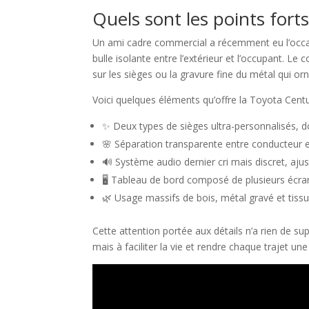
Quels sont les points fort
Un ami cadre commercial a récemment eu l’occasio
bulle isolante entre l’extérieur et l’occupant. Le
sur les sièges ou la gravure fine du métal qui
Voici quelques éléments qu’offre la Toyota Cent
✨ Deux types de sièges ultra-personnalisés, d
🌸 Séparation transparente entre conducteur et 
🔊 Système audio dernier cri mais discret, aju
🖥️ Tableau de bord composé de plusieurs écrans
🌿 Usage massifs de bois, métal gravé et tissu
Cette attention portée aux détails n’a rien de s
mais à faciliter la vie et rendre chaque trajet un