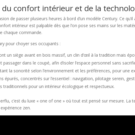
s du confort intérieur et de la technol
n de passer plusieurs heures à bord d’un modèle Century. Ce qu’il a 
 confort intérieur est palpable dès que l’on pose ses mains sur les matér
 orne chaque commande.
ury pour choyer ses occupants :
ont un siège avant en bois massif, un clin d’œil à la tradition mais 
passager dans le coupé, afin d’isoler l’espace personnel sans sacrifie
stant la sonorité selon l’environnement et les préférences, pour une 
 épurés, concentrés sur l’essentiel : navigation, pilotage serein, ges
s traditionnels pour un intérieur écologique et respectueux.
uperflu, c’est du luxe « one of one » où tout est pensé sur mesure. La
e expérience zen.