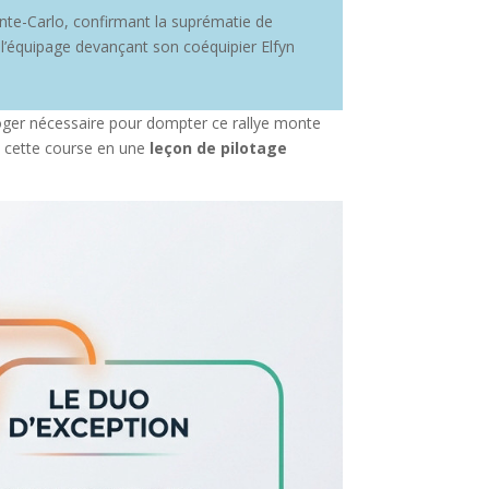
te-Carlo, confirmant la suprématie de
 l’équipage devançant son coéquipier Elfyn
rloger nécessaire pour dompter ce rallye monte
é cette course en une
leçon de pilotage