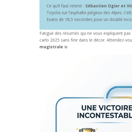
Ce qu’il faut retenir :
Sébastien Ogier et Vi
Toyota sur l’asphalte piégeux des Alpes. Ce
Evans de 18,5 secondes pour un doublé inco
Fatigué des résumés qui ne vous expliquent pas p
carlo 2025 sans finir dans le décor. Attendez-
magistrale
❄️.