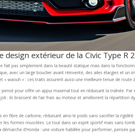
e design extérieur de la Civic Type R 
 ne fait pas simplement dans la beauté statique mais dans la fonction
ue, avec un large bouclier avant réinventé, des ailes élargies et un i
t « waouh » : ces traits assurent aussi une meilleure tenue de route à
 pensé pour offrir un appui maximal tout en réduisant la traînée. Par ex
 joli : ils brassent de l’air frais au moteur et améliorent la répartition 
fibre de carbone, réduisant ainsi le poids sans sacrifier la rigidité.
er les formes musclées. Le tout dans un esprit sportif mais sans tomber
 la démarche d’Honda : une voiture habillée pour performer, pensée p