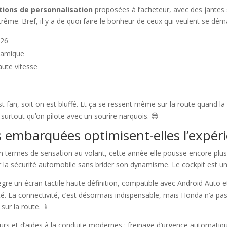
tions de personnalisation
proposées à l’acheteur, avec des jantes 
trême. Bref, il y a de quoi faire le bonheur de ceux qui veulent se dém
026
ynamique
aute vitesse
e
st fan, soit on est bluffé. Et ça se ressent même sur la route quand la
surtout qu’on pilote avec un sourire narquois. 😎
embarquées optimisent-elles l’expéri
en termes de sensation au volant, cette année elle pousse encore plu
 la sécurité automobile sans brider son dynamisme. Le cockpit est une 
re un écran tactile haute définition, compatible avec Android Auto et
ivité. La connectivité, c’est désormais indispensable, mais Honda n’a pas 
sur la route. 📱
teurs et d’aides à la conduite modernes : freinage d’urgence automatiq