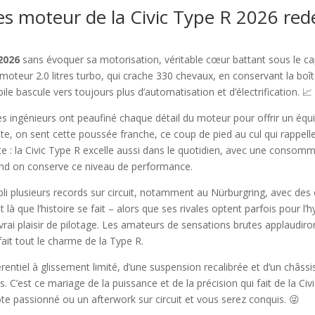
moteur de la Civic Type R 2026 redéf
2026
sans évoquer sa motorisation, véritable cœur battant sous le ca
teur 2.0 litres turbo, qui crache 330 chevaux, en conservant la boîte
e bascule vers toujours plus d’automatisation et d’électrification. 📈
s ingénieurs ont peaufiné chaque détail du moteur pour offrir un équil
e, on sent cette poussée franche, ce coup de pied au cul qui rappelle
te : la Civic Type R excelle aussi dans le quotidien, avec une conso
uand on conserve ce niveau de performance.
tabli plusieurs records sur circuit, notamment au Nürburgring, avec d
t là que l’histoire se fait – alors que ses rivales optent parfois pou
rai plaisir de pilotage. Les amateurs de sensations brutes applaudiront
ait tout le charme de la Type R.
entiel à glissement limité, d’une suspension recalibrée et d’un châssis 
. C’est ce mariage de la puissance et de la précision qui fait de la Civ
te passionné ou un afterwork sur circuit et vous serez conquis. 😜