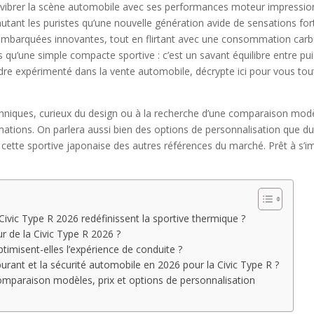
 vibrer la scène automobile avec ses performances moteur impression
autant les puristes qu’une nouvelle génération avide de sensations fo
embarquées innovantes, tout en flirtant avec une consommation carbu
us qu’une simple compacte sportive : c’est un savant équilibre entre p
dre expérimenté dans la vente automobile, décrypte ici pour vous tout
hniques, curieux du design ou à la recherche d’une comparaison modè
tions. On parlera aussi bien des options de personnalisation que du pr
 cette sportive japonaise des autres références du marché. Prêt à s’im
vic Type R 2026 redéfinissent la sportive thermique ?
r de la Civic Type R 2026 ?
misent-elles l’expérience de conduite ?
rant et la sécurité automobile en 2026 pour la Civic Type R ?
omparaison modèles, prix et options de personnalisation