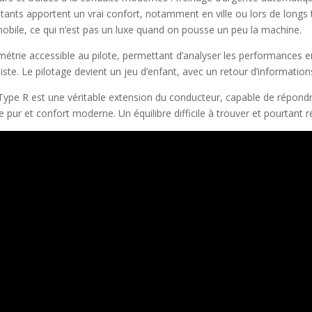
tants apportent un vrai confort, notamment en ville ou lors de longs t
mobile, ce qui n’est pas un luxe quand on pousse un peu la machine.
métrie accessible au pilote, permettant d’analyser les performances en
te. Le pilotage devient un jeu d’enfant, avec un retour d’informations 
ype R est une véritable extension du conducteur, capable de répondre
ge pur et confort moderne. Un équilibre difficile à trouver et pourtant r