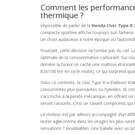
Comment les performances 
thermique ?
Impossible de parler de la
Honda Civic Type R 
compacte sportive affiche toujours son fameux mo
Un choix audacieux à notre époque où l’automobil
Pourtant, cette décision ne tombe pas du ciel. Le
optimale de la consommation carburant. Sur rout
derrière la fureur se cache une maîtrise étonnan
8,5l/100 km en cycle mixte), ce qui surprend q
Dans ce contexte, la Civic Type R a d’ailleurs é
concurrentes plus puissantes ou hybrides. Et c’es
s’accroche à la pureté mécanique, en offrant un v
seront rassurés. C’est un savant compromis qui f
Le moteur est par ailleurs accompagné d’un différ
rester agile même dans les virages les plus serrés
sensations ? Inoubliables. Une balade avec un po