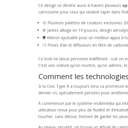
Ce design se décline aussi à travers plusieurs
op
carrosserie pour ceux qui veulent taper dans l’ex
🎨 Plusieurs palettes de couleurs exclusives 2
⚙️ Jantes alliage en 19 pouces, design aérod
🛡️ Aileron ajustable pour un meilleur appui à h
💨 Prises d’air et diffuseurs en fibre de carbon
Ce look ne laisse personne indifférent : soit on e
C’est une voiture qu’on montre, qu’on admire, et 
Comment les technologies 
Si la Civic Type R a toujours tenu sa promesse 
dernier cri, spécialement pensées pour améliorer
À commencer par le système multimédia qui intèg
utilisateur revue pour plus de fluidité et d’intuit
toucher, sans détour, histoire de garder les yeux 
Au niveau sécurité, on trouve un attirail de cap