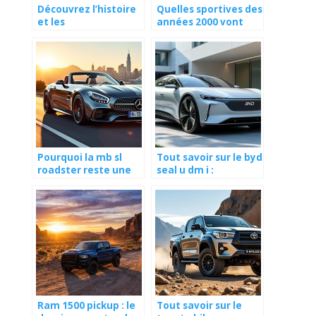
Découvrez l’histoire
Quelles sportives des
et les
années 2000 vont
caractéristiques de
coter en 2026 ?
la toyota ae86
trueno en 2026
Pourquoi la mb sl
Tout savoir sur le byd
roadster reste une
seal u dm i :
icône de
caractéristiques et
l’automobile en 2026
innovations
Ram 1500 pickup : le
Tout savoir sur le