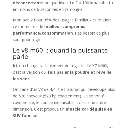
déconcertante
au quotidien. Le 0 à 100 km/h abattu
en moins de 6 secondes en témoigne.
Mon avis ? Pour 95% des usages familiaux et routiers,
ce moteur est le
meilleur compromis
performance/consommation
. Pas besoin de plus,
sauf pour l’ego.
Le v8 m60i : quand la puissance
parle
Ici, on change radicalement de registre. Le X7 M60i,
c’est la version qui
fait parler la poudre et réveille
les sens
.
On parle d’un V8 de 4,4 litres biturbo qui développe plus
de 520 chevaux (523 hp exactement). La sonorité
caverneuse, le couple inépuisable… c’est une autre
dimension. C’est presque un
muscle car déguisé en
SUV familial
.