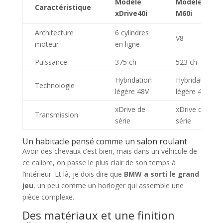
Modèle
Modèle
Caractéristique
xDrive40i
M60i
Architecture
6 cylindres
V8
moteur
en ligne
Puissance
375 ch
523 ch
Hybridation
Hybridation
Technologie
légère 48V
légère 48V
xDrive de
xDrive de
Transmission
série
série
Un habitacle pensé comme un salon roulant
Avoir des chevaux c’est bien, mais dans un véhicule de
ce calibre, on passe le plus clair de son temps à
l’intérieur. Et là, je dois dire que
BMW a sorti le grand
jeu
, un peu comme un horloger qui assemble une
pièce complexe.
Des matériaux et une finition