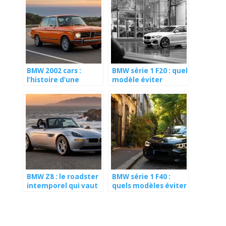
votre véhicule
BMW 2002 cars :
BMW série 1 F20 : quel
l’histoire d’une
modèle éviter
légende auto
absolument lors de
votre achat
d’occasion ?
BMW Z8 : le roadster
BMW série 1 F40 :
intemporel qui vaut
quels modèles éviter
de l’or
lors de votre achat
d’occasion ?