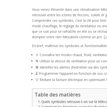
Vous venez d’investir dans une climatisation Mit
retrouver entre les icônes de flocons, soleils et
Comprendre ces symboles, c’est la clé pour tirer
mode chauffage, le réglage du ventilateur ou enco
que ce soit pour se rafraîchir en été ou se réch
dompter votre clim Mitsubishi comme un pro. Ça
En bref, maîtriser les symboles et fonctionnalit
🔆 Connaître les modes chaud, froid, ventilatio
🌀 Utiliser la vitesse de ventilation pour un co
🛠️ Identifier les alertes d’entretien via des s
⏳ Programmer l’appareil en fonction de vos co
💡 Réduire la facture électrique en optimisant 
Table des matières
Quels symboles retrouve-t-on sur la téléco
Comment les fonctions avancées illustrées 