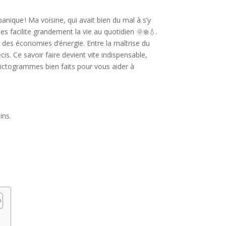
nique ! Ma voisine, qui avait bien du mal à s’y
s facilite grandement la vie au quotidien 🌞❄️💧.
e des économies d’énergie. Entre la maîtrise du
s. Ce savoir faire devient vite indispensable,
 pictogrammes bien faits pour vous aider à
ins.