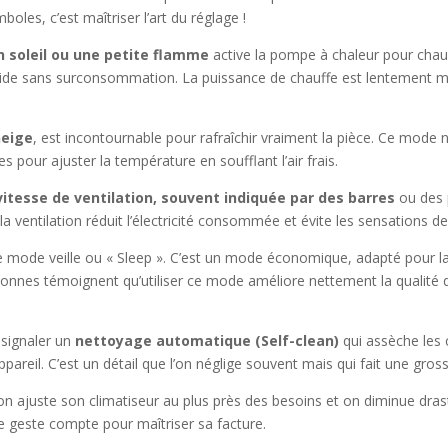
es, c’est maîtriser l’art du réglage !
 soleil ou une petite flamme
active la pompe à chaleur pour chau
pide sans surconsommation. La puissance de chauffe est lentement m
neige
, est incontournable pour rafraîchir vraiment la pièce. Ce mode 
pour ajuster la température en soufflant l’air frais.
vitesse de ventilation, souvent indiquée par des barres
ou des p
a ventilation réduit l’électricité consommée et évite les sensations de
 mode veille ou « Sleep ». C’est un mode économique, adapté pour la n
onnes témoignent qu’utiliser ce mode améliore nettement la qualité d
 signaler un
nettoyage automatique (Self-clean)
qui assèche les 
pareil. C’est un détail que l’on néglige souvent mais qui fait une gros
n ajuste son climatiseur au plus près des besoins et on diminue dra
ue geste compte pour maîtriser sa facture.