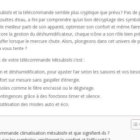
subishi et la télécommande semble plus cryptique que prévu ? Pas de pa
 gouttes d’eau, a fini par comprendre qu’un bon décryptage des symbole
 le meilleur parti de son appareil, optimiser son confort et même fair
re la gestion du déshumidificateur, chaque icône a son rôle bien préci
auffer lorsque le mercure chute. Alors, plongeons dans cet univers de
 vous tente ?
és de votre télécommande Mitsubishi c’est :
n et déshumidification, pour ajuster l’air selon les saisons et vos beso
nfort sur mesure sans gaspiller d’énergie.
ymboles comme le filtre encrassé ou le dégivrage.
ntingences grâce à des fonctions timer et silence.
l’utilisation des modes auto et éco.
mmande climatisation mitsubishi et que signifient-ils ?
par les symboles améliorent le confort et l’efficacité ?