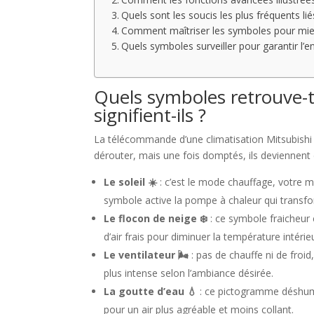
Quels sont les soucis les plus fréquents 
Comment maîtriser les symboles pour mieux 
Quels symboles surveiller pour garantir l’en
Quels symboles retrouve-t
signifient-ils ?
La télécommande d’une climatisation Mitsubishi
dérouter, mais une fois domptés, ils deviennent d
Le soleil ☀️
: c’est le mode chauffage, votre m
symbole active la pompe à chaleur qui transfor
Le flocon de neige ❄️
: ce symbole fraicheur 
d’air frais pour diminuer la température intérie
Le ventilateur 🌬️
: pas de chauffe ni de froid
plus intense selon l’ambiance désirée.
La goutte d’eau 💧
: ce pictogramme déshumid
pour un air plus agréable et moins collant.