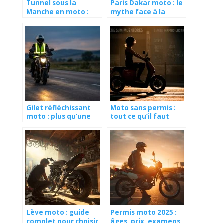
Tunnel sous la
Paris Dakar moto : le
Manche en moto :
mythe face à la
guide complet pour
réalité
traverser la Manche
à deux roues
Gilet réfléchissant
Moto sans permis :
moto : plus qu’une
tout ce qu’il faut
obligation
savoir en 2026
Lève moto : guide
Permis moto 2025 :
complet pour choisir
âges, prix, examens