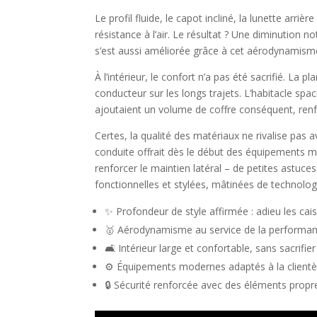
Le profil fluide, le capot incliné, la lunette arri
résistance à l’air. Le résultat ? Une diminution 
s’est aussi améliorée grâce à cet aérodynamisme 
À l’intérieur, le confort n’a pas été sacrifié. La
conducteur sur les longs trajets. L’habitacle spa
ajoutaient un volume de coffre conséquent, renfo
Certes, la qualité des matériaux ne rivalise pas 
conduite offrait dès le début des équipements m
renforcer le maintien latéral – de petites astuces
fonctionnelles et stylées, mâtinées de technol
✨ Profondeur de style affirmée : adieu les cai
🥇 Aérodynamisme au service de la performa
🛋️ Intérieur large et confortable, sans sacrifier 
⚙️ Équipements modernes adaptés à la clientèl
🔒 Sécurité renforcée avec des éléments prop