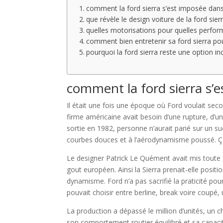
comment la ford sierra s’est imposée dans
que révèle le design voiture de la ford sie
quelles motorisations pour quelles perform
comment bien entretenir sa ford sierra pou
pourquoi la ford sierra reste une option i
comment la ford sierra s’
Il était une fois une époque où Ford voulait sec
firme américaine avait besoin d’une rupture, d’un 
sortie en 1982, personne n’aurait parié sur un suc
courbes douces et à l’aérodynamisme poussé. Ça a
Le designer Patrick Le Quément avait mis toute 
gout européen. Ainsi la Sierra prenait-elle posi
dynamisme. Ford n’a pas sacrifié la praticité pour
pouvait choisir entre berline, break voire coupé,
La production a dépassé le million d’unités, un 
son comportement routier équilibré et sa capacit