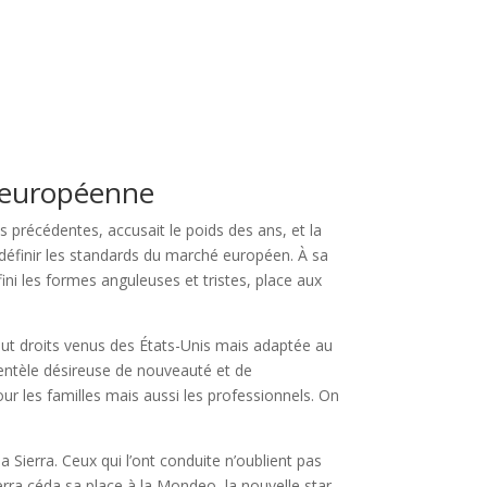
e européenne
 précédentes, accusait le poids des ans, et la
définir les standards du marché européen. À sa
fini les formes anguleuses et tristes, place aux
out droits venus des États-Unis mais adaptée au
lientèle désireuse de nouveauté et de
pour les familles mais aussi les professionnels. On
a Sierra. Ceux qui l’ont conduite n’oublient pas
erra céda sa place à la Mondeo, la nouvelle star