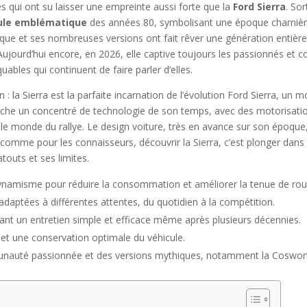
s qui ont su laisser une empreinte aussi forte que la
Ford Sierra
. So
ule emblématique
des années 80, symbolisant une époque charnièr
que et ses nombreuses versions ont fait rêver une génération entière,
ujourd’hui encore, en 2026, elle captive toujours les passionnés et c
ables qui continuent de faire parler d’elles.
: la Sierra est la parfaite incarnation de l’évolution Ford Sierra, un 
cache un concentré de technologie de son temps, avec des motorisation
e monde du rallye. Le design voiture, très en avance sur son époque, o
 comme pour les connaisseurs, découvrir la Sierra, c’est plonger dans 
outs et ses limites.
ynamisme pour réduire la consommation et améliorer la tenue de rou
adaptées à différentes attentes, du quotidien à la compétition.
t un entretien simple et efficace même après plusieurs décennies.
 et une conservation optimale du véhicule.
nauté passionnée et des versions mythiques, notamment la Coswor