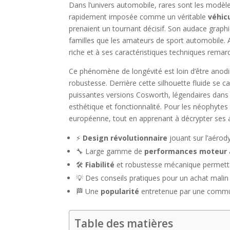
Dans l’univers automobile, rares sont les modèle
rapidement imposée comme un véritable
véhic
prenaient un tournant décisif. Son audace graphi
familles que les amateurs de sport automobile. A
riche et à ses caractéristiques techniques remarqu
Ce phénomène de longévité est loin d’être anodin 
robustesse. Derrière cette silhouette fluide se 
puissantes versions Cosworth, légendaires dans l
esthétique et fonctionnalité. Pour les néophytes
européenne, tout en apprenant à décrypter ses at
⚡
Design révolutionnaire
jouant sur l’aérod
🔧 Large gamme de
performances moteur
🛠️
Fiabilité
et robustesse mécanique permettan
💡 Des conseils pratiques pour un achat malin
🏁 Une
popularité
entretenue par une commu
Table des matières