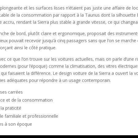
ère plongeante et les surfaces lisses n’étaient pas juste une affaire de l
notable de la consommation par rapport à la Taunus dont la silhouette b
accru, rendant la Sierra plus stable à grande vitesse, ce qui changea
 planche de bord, plutôt claire et ergonomique, proposait des instrumen
cieux pouvait recevoir jusqu’à cinq passagers sans que l’on se marche 
rçant ainsi le côté pratique.
avec ce que l’on trouve sur les voitures actuelles, mais on parle d’un
odernes (pour l’époque) comme la climatisation, des vitres électriq
 qui faisaient la différence. Le design voiture de la Sierra a ouvert la
ogies adéquates pour répondre à un usage contemporain.
sses carrées
nce et de la consommation
la praticité
e familiale et professionnelle
res à son époque