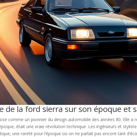
re de la ford sierra sur son époque et 
ose comme un pionnier du design automobile des années 80. Elle a r
époque, était une vraie révolution technique. Les ingénieurs et stylis
étique, une rareté pour l’époque où on ne parlait pas encore tant d’éc