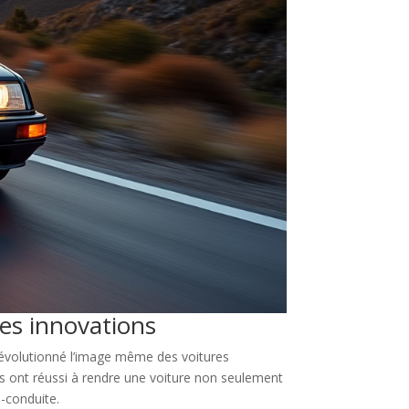
ses innovations
évolutionné l’image même des voitures
tes ont réussi à rendre une voiture non seulement
o-conduite.