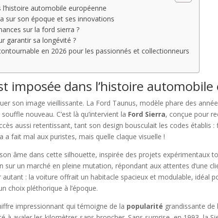
 l’histoire automobile européenne
rra sur son époque et ses innovations
ances sur la ford sierra ?
r garantir sa longévité ?
ncontournable en 2026 pour les passionnés et collectionneurs
est imposée dans l’histoire automobil
ouer son image vieillissante. La Ford Taunus, modèle phare des années
souffle nouveau. C’est là qu’intervient la
Ford Sierra
, conçue pour re
cès aussi retentissant, tant son design bousculait les codes établis : 
 fait mal aux puristes, mais quelle claque visuelle !
son âme dans cette silhouette, inspirée des projets expérimentaux t
tion sur un marché en pleine mutation, répondant aux attentes d’une c
 autant : la voiture offrait un habitacle spacieux et modulable, idéal 
 un choix pléthorique à l’époque.
chiffre impressionnant qui témoigne de la
popularité
grandissante de l
é à avaler les kilomètres sans broncher. Sans surprise, en 1993, la Si