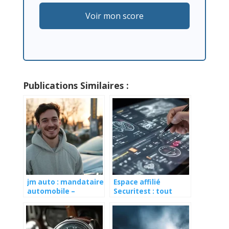
Voir mon score
Publications Similaires :
jm auto : mandataire
Espace affilié
automobile –
Securitest : tout
voitures neuves &
savoir pour accéder
d’occasion, remises
et profiter du réseau
et avis 2025