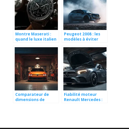
Montre Maserati :
Peugeot 2008 : les
quand le luxe italien
modèles à éviter
se porte au poignet
absolument
Comparateur de
Fiabilité moteur
dimensions de
Renault Mercedes :
voiture : l’outil
avis et ce qu’il faut
indispensable avant
savoir
d’achete