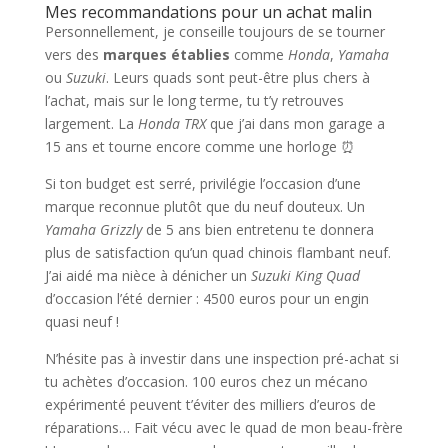
Mes recommandations pour un achat malin
Personnellement, je conseille toujours de se tourner
vers des
marques établies
comme
Honda
,
Yamaha
ou
Suzuki
. Leurs quads sont peut-être plus chers à
l’achat, mais sur le long terme, tu t’y retrouves
largement. La
Honda TRX
que j’ai dans mon garage a
15 ans et tourne encore comme une horloge ⏰
Si ton budget est serré, privilégie l’occasion d’une
marque reconnue plutôt que du neuf douteux. Un
Yamaha Grizzly
de 5 ans bien entretenu te donnera
plus de satisfaction qu’un quad chinois flambant neuf.
J’ai aidé ma nièce à dénicher un
Suzuki King Quad
d’occasion l’été dernier : 4500 euros pour un engin
quasi neuf !
N’hésite pas à investir dans une inspection pré-achat si
tu achètes d’occasion. 100 euros chez un mécano
expérimenté peuvent t’éviter des milliers d’euros de
réparations… Fait vécu avec le quad de mon beau-frère