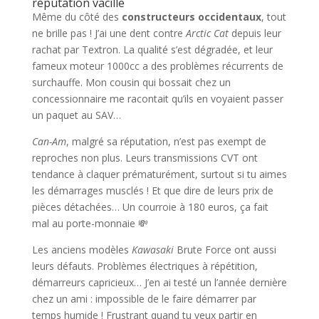
réputation vacille
Même du côté des
constructeurs occidentaux
, tout
ne brille pas ! J’ai une dent contre
Arctic Cat
depuis leur
rachat par Textron. La qualité s’est dégradée, et leur
fameux moteur 1000cc a des problèmes récurrents de
surchauffe. Mon cousin qui bossait chez un
concessionnaire me racontait qu’ils en voyaient passer
un paquet au SAV…
Can-Am
, malgré sa réputation, n’est pas exempt de
reproches non plus. Leurs transmissions CVT ont
tendance à claquer prématurément, surtout si tu aimes
les démarrages musclés ! Et que dire de leurs prix de
pièces détachées… Un courroie à 180 euros, ça fait
mal au porte-monnaie 💸
Les anciens modèles
Kawasaki
Brute Force ont aussi
leurs défauts. Problèmes électriques à répétition,
démarreurs capricieux… J’en ai testé un l’année dernière
chez un ami : impossible de le faire démarrer par
temps humide ! Frustrant quand tu veux partir en